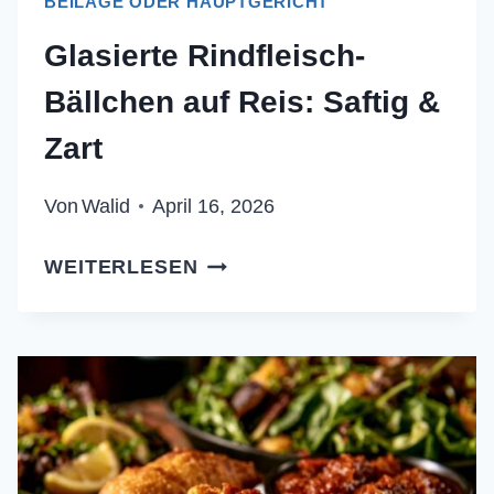
BEILAGE ODER HAUPTGERICHT
Glasierte Rindfleisch-
Bällchen auf Reis: Saftig &
Zart
Von
Walid
April 16, 2026
GLASIERTE
WEITERLESEN
RINDFLEISCH-
BÄLLCHEN
AUF
REIS:
SAFTIG
&
ZART