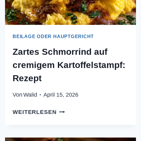
BEILAGE ODER HAUPTGERICHT
Zartes Schmorrind auf
cremigem Kartoffelstampf:
Rezept
Von
Walid
April 15, 2026
ZARTES
WEITERLESEN
SCHMORRIND
AUF
CREMIGEM