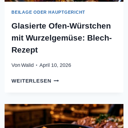
BEILAGE ODER HAUPTGERICHT
Glasierte Ofen-Würstchen
mit Wurzelgemüse: Blech-
Rezept
Von
Walid
April 10, 2026
GLASIERTE
WEITERLESEN
OFEN-
WÜRSTCHEN
MIT
WURZELGEMÜSE:
BLECH-
REZEPT