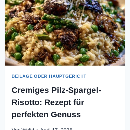
DAS
ULTIMATIVE
LUXUS-
REZEPT
BEILAGE ODER HAUPTGERICHT
Cremiges Pilz-Spargel-
Risotto: Rezept für
perfekten Genuss
Von
Walid
April 17, 2026