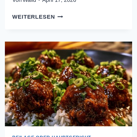
CREMIGES
WEITERLESEN
PILZ-
SPARGEL-
RISOTTO:
REZEPT
FÜR
PERFEKTEN
GENUSS