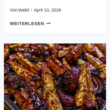
Von
Walid
April 10, 2026
ZARTGESCHMORTE
WEITERLESEN
RINDERBACKEN
IN
ROTWEIN-
REDUKTION