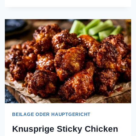
RINDFLEISCH-
EMPANADAS
(DER
ANTI-
MATSCHE-
BODEN)
BEILAGE ODER HAUPTGERICHT
Knusprige Sticky Chicken