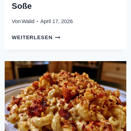
Soße
Von
Walid
April 17, 2026
HERZHAFTES
WEITERLESEN
CHILI
CON
CARNE:
DAS
REZEPT
FÜR
SÄMIGE
SOSSE