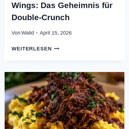
Wings: Das Geheimnis für
Double-Crunch
Von
Walid
April 15, 2026
KNUSPRIGE
WEITERLESEN
STICKY
CHICKEN
WINGS:
DAS
GEHEIMNIS
FÜR
DOUBLE-
CRUNCH