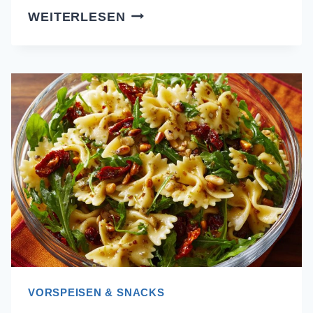
ZARTE
WEITERLESEN
RINDERSTREIFEN
MIT
ZITRONE
UND
KRÄUTERN:
SO
GELINGEN
SIE
BUTTERZART!
VORSPEISEN & SNACKS