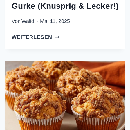
Gurke (Knusprig & Lecker!)
Von
Walid
Mai 11, 2025
GEBRATENE
WEITERLESEN
GNOCCHI
MIT
CREMIGEM
SPINAT
UND
GURKE
(KNUSPRIG
&
LECKER!)