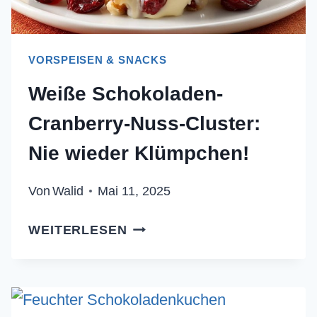
VORSPEISEN & SNACKS
Weiße Schokoladen-
Cranberry-Nuss-Cluster:
Nie wieder Klümpchen!
Von
Walid
Mai 11, 2025
WEISSE S
WEITERLESEN
CHOKOLADEN-C
RANBERRY-N
USS-C
LUSTER: N