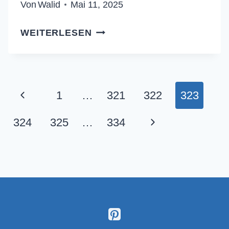
Von
Walid
Mai 11, 2025
FEUCHTER
WEITERLESEN
SCHOKOLADENKUCHEN:
NIE
WIEDER
TROCKEN!
Seitennavigation
Vorherige
1
…
321
322
323
Seite
Nächste
324
325
…
334
Seite