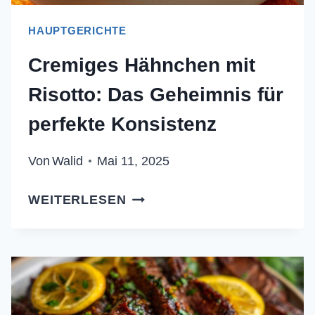
HAUPTGERICHTE
Cremiges Hähnchen mit
Risotto: Das Geheimnis für
perfekte Konsistenz
Von
Walid
Mai 11, 2025
CREMIGES
WEITERLESEN
HÄHNCHEN
MIT
RISOTTO:
DAS
GEHEIMNIS
FÜR