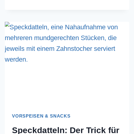
MIT
ROSINEN:
DAS
GEHEIMNIS
GEGEN
DAS
ABSACKEN
(OMAS
TRICK
NEU
ENTDECKT!)
VORSPEISEN & SNACKS
Speckdatteln: Der Trick für