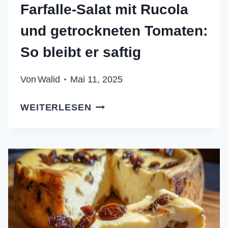
Farfalle-Salat mit Rucola
und getrockneten Tomaten:
So bleibt er saftig
Von
Walid
Mai 11, 2025
FARFALLE-
WEITERLESEN
SALAT
MIT
RUCOLA
UND
GETROCKNETEN
TOMATEN:
SO
BLEIBT