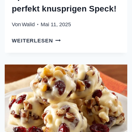
perfekt knusprigen Speck!
Von
Walid
Mai 11, 2025
SPECKDATTELN:
WEITERLESEN
DER
TRICK
FÜR
PERFEKT
KNUSPRIGEN
SPECK!