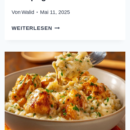
Von
Walid
Mai 11, 2025
BLÄTTERTEIG-
WEITERLESEN
STANGEN
MIT
SCHINKEN
UND
KÄSE:
PERFEKT
GEDREHT
&
SUPER
KNUSPRIG