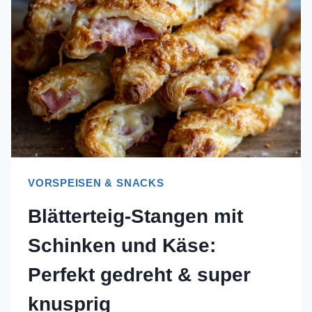
SIE
SAFTIG
&
KNUSPRIG!
VORSPEISEN & SNACKS
Blätterteig-Stangen mit
Schinken und Käse:
Perfekt gedreht & super
knusprig