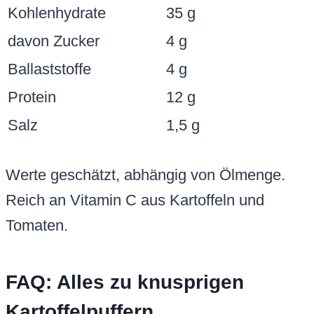
Kohlenhydrate
35 g
davon Zucker
4 g
Ballaststoffe
4 g
Protein
12 g
Salz
1,5 g
Werte geschätzt, abhängig von Ölmenge.
Reich an Vitamin C aus Kartoffeln und
Tomaten.
FAQ: Alles zu knusprigen
Kartoffelpuffern