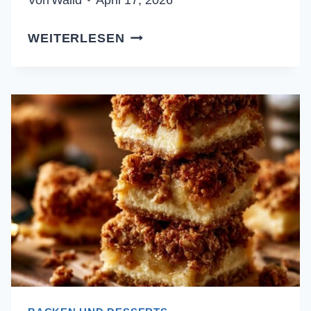
WARMER
WEITERLESEN
APFEL-
CRUMBLE
MIT
WALNUSS-
KRUSTE:
DAS
KNUSPER-
REZEPT