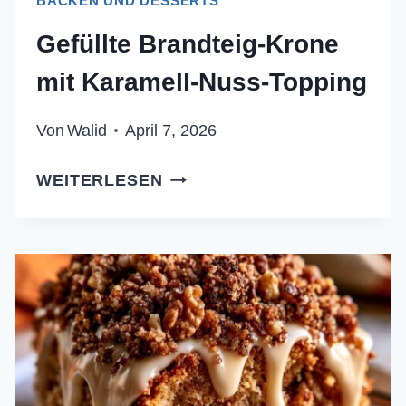
BACKEN UND DESSERTS
Gefüllte Brandteig-Krone
mit Karamell-Nuss-Topping
Von
Walid
April 7, 2026
GEFÜLLTE
WEITERLESEN
BRANDTEIG-
KRONE
MIT
KARAMELL-
NUSS-
TOPPING