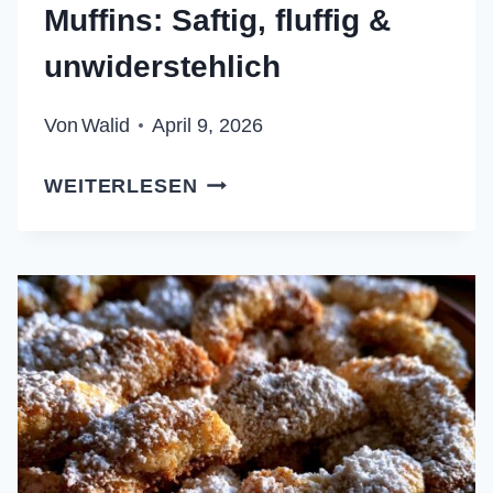
Muffins: Saftig, fluffig &
unwiderstehlich
Von
Walid
April 9, 2026
GOLDBRAUNE
WEITERLESEN
KOKOS-
MUFFINS:
SAFTIG,
FLUFFIG
&
UNWIDERSTEHLICH