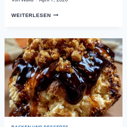
ERDBEER-
WEITERLESEN
BROTPUDDING
AUS
DEM
OFEN:
DAS
REZEPT
GEGEN
MATSCH