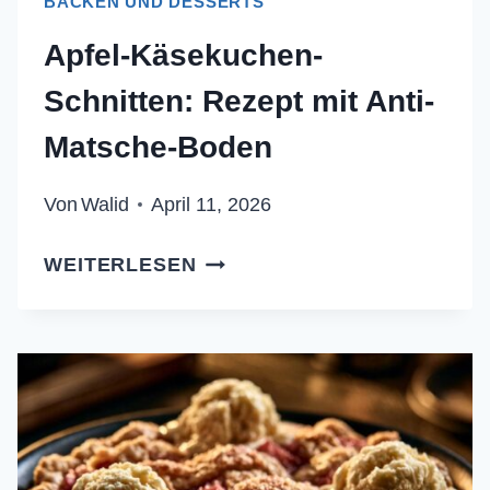
BACKEN UND DESSERTS
Apfel-Käsekuchen-
Schnitten: Rezept mit Anti-
Matsche-Boden
Von
Walid
April 11, 2026
APFEL-
WEITERLESEN
KÄSEKUCHEN-
SCHNITTEN:
REZEPT
MIT
ANTI-
MATSCHE-
BODEN