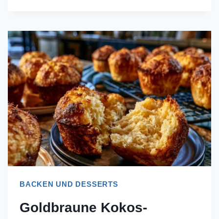
RHABARBER-
CRUMBLE
MIT
VANILLEEIS:
DAS
KNUSPER-
REZEPT
BACKEN UND DESSERTS
Goldbraune Kokos-