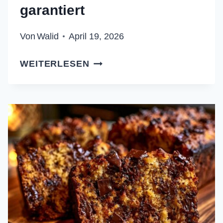
garantiert
Von
Walid
April 19, 2026
SAFTIGER
WEITERLESEN
ANANAS-
BLECHKUCHEN:
SO
GELINGT
ER
GARANTIERT