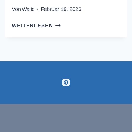
Von
Walid
Februar 19, 2026
TRADITIONELLES
WEITERLESEN
FLADENBROT
MIT
SESAM:
LUFTIG
&
WEICH