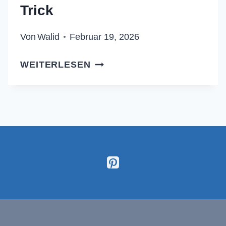
Trick
Von
Walid
Februar 19, 2026
MANDEL-
WEITERLESEN
BEEREN-
SCHNITTEN:
DER
ANTI-
MATSCHE-
BODEN
TRICK