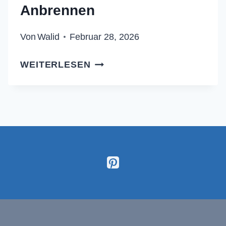
Anbrennen
Von
Walid
Februar 28, 2026
CREMIGER
WEITERLESEN
MILCHREIS
MIT
ZIMT:
DAS
REZEPT
OHNE
ANBRENNEN