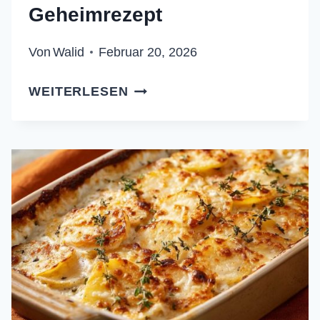
Geheimrezept
Von
Walid
Februar 20, 2026
CREMIGER
WEITERLESEN
KARTOFFELSALAT
MIT
EI
UND
BACON:
DAS
GEHEIMREZEPT