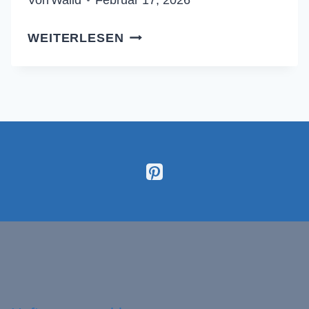
CANNELLONI
WEITERLESEN
MIT
SPINAT
UND
RICOTTA
(NIE
WIEDER
WÄSSRIG!)