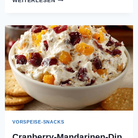
WEITERLESEN
MOZZARELLA-
BÄLLCHEN
–
REZEPT
OHNE
AUSLAUFEN
VORSPEISE-SNACKS
Cranberry-Mandarinen-Dip