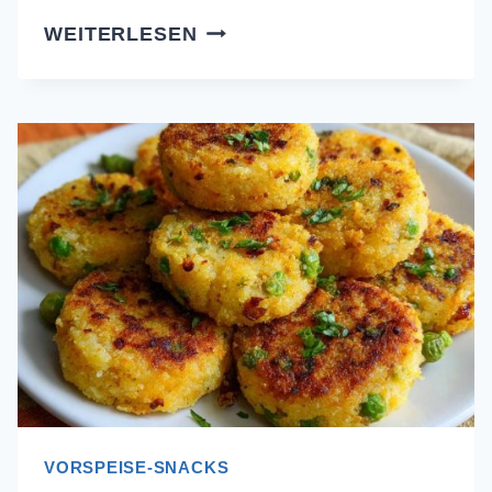
KNUSPRIGE
WEITERLESEN
PUTEN-
KÄSE-
ROLLEN
–
NIE
WIEDER
MATSCHIG!
VORSPEISE-SNACKS