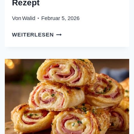
Rezept
Von
Walid
Februar 5, 2026
GEBRATENER
WEITERLESEN
FETA
MIT
HONIG,
WALNÜSSEN
UND
THYMIAN
–
REZEPT