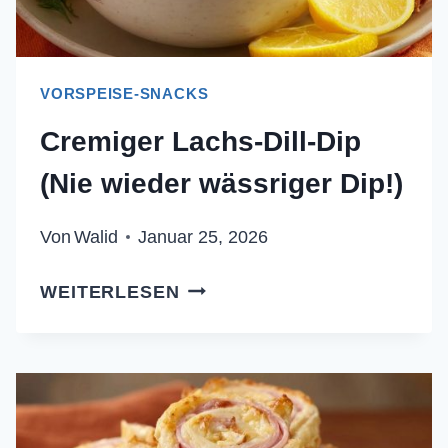
VORSPEISE-SNACKS
Cremiger Lachs-Dill-Dip
(Nie wieder wässriger Dip!)
Von
Walid
Januar 25, 2026
CREMIGER
WEITERLESEN
LACHS-
DILL-
DIP
(NIE
WIEDER