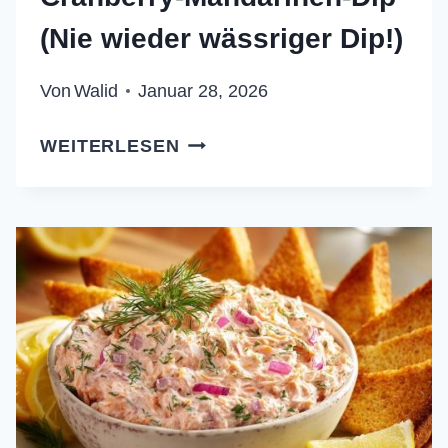
(Nie wieder wässriger Dip!)
Von
Walid
Januar 28, 2026
CRANBERRY-
WEITERLESEN
MANDARINEN-
DIP
(NIE
WIEDER
WÄSSRIGER
DIP!)