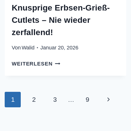
Knusprige Erbsen-Grieß-
Cutlets – Nie wieder
zerfallend!
Von
Walid
Januar 20, 2026
KNUSPRIGE
WEITERLESEN
ERBSEN-
GRIESS-C
UTLETS –
N
Seitennavigation
Nächste
1
2
3
…
9
IE W
IEDER Z
Seite
ERFALLEND!