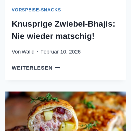
VORSPEISE-SNACKS
Knusprige Zwiebel-Bhajis:
Nie wieder matschig!
Von
Walid
Februar 10, 2026
KNUSPRIGE
WEITERLESEN
ZWIEBEL-
BHAJIS:
NIE
WIEDER
MATSCHIG!