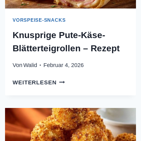
VORSPEISE-SNACKS
Knusprige Pute-Käse-
Blätterteigrollen – Rezept
Von
Walid
Februar 4, 2026
KNUSPRIGE
WEITERLESEN
PUTE-
KÄSE-
BLÄTTERTEIGROLLEN
–
REZEPT