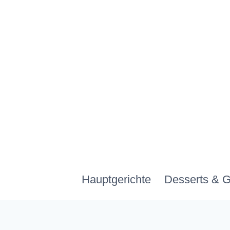
Zum
Inhalt
springen
Hauptgerichte
Desserts & 