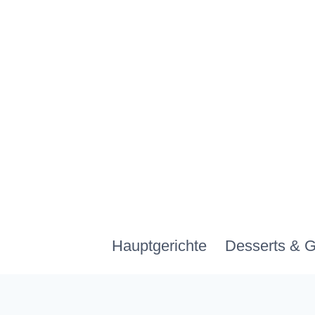
Zum
Inhalt
springen
Hauptgerichte
Desserts & 