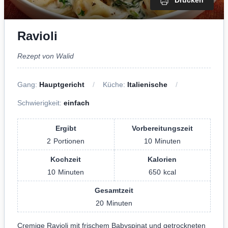
Drucken
Ravioli
Rezept von Walid
Gang:
Hauptgericht
Küche:
Italienische
Schwierigkeit:
einfach
Ergibt
Vorbereitungszeit
2
Portionen
10
Minuten
Kochzeit
Kalorien
10
Minuten
650
kcal
Gesamtzeit
20
Minuten
Cremige Ravioli mit frischem Babyspinat und getrockneten