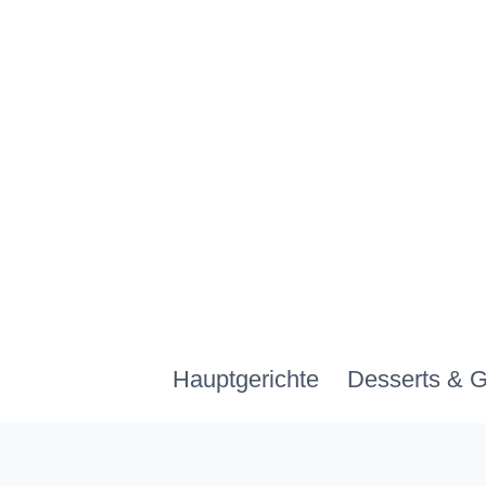
Zum
Inhalt
springen
Hauptgerichte
Desserts & 