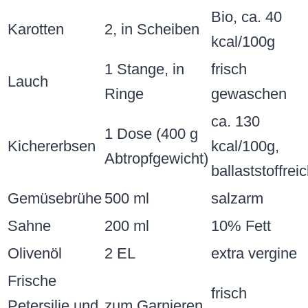
Bio, ca. 40
Karotten
2, in Scheiben
kcal/100g
1 Stange, in
frisch
Lauch
Ringe
gewaschen
ca. 130
1 Dose (400 g
Kichererbsen
kcal/100g,
Abtropfgewicht)
ballaststoffrei
Gemüsebrühe
500 ml
salzarm
Sahne
200 ml
10% Fett
Olivenöl
2 EL
extra vergine
Frische
frisch
Petersilie und
zum Garnieren