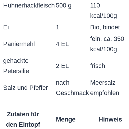
Hühnerhackfleisch
500 g
110
kcal/100g
Ei
1
Bio, bindet
fein, ca. 350
Paniermehl
4 EL
kcal/100g
gehackte
2 EL
frisch
Petersilie
nach
Meersalz
Salz und Pfeffer
Geschmack
empfohlen
Zutaten für
Menge
Hinweis
den Eintopf