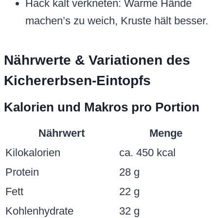
Hack kalt verkneten: Warme Hände
machen’s zu weich, Kruste hält besser.
Nährwerte & Variationen des
Kichererbsen-Eintopfs
Kalorien und Makros pro Portion
Nährwert
Menge
Kilokalorien
ca. 450 kcal
Protein
28 g
Fett
22 g
Kohlenhydrate
32 g