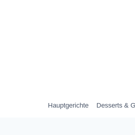
Zum
Inhalt
springen
Hauptgerichte
Desserts & 