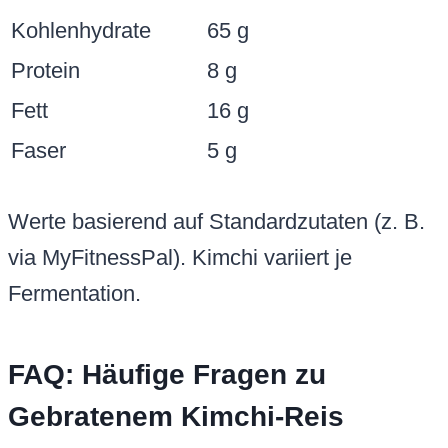
Kohlenhydrate
65 g
Protein
8 g
Fett
16 g
Faser
5 g
Werte basierend auf Standardzutaten (z. B.
via MyFitnessPal). Kimchi variiert je
Fermentation.
FAQ: Häufige Fragen zu
Gebratenem Kimchi-Reis