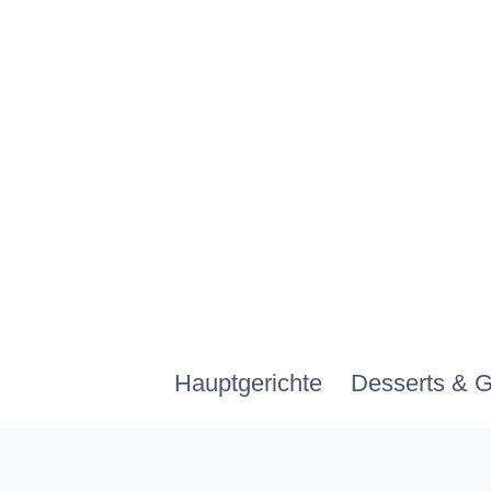
Zum
Inhalt
springen
Hauptgerichte
Desserts & 