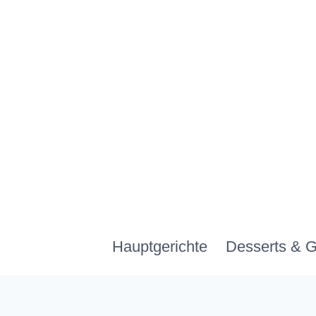
Zum
Inhalt
springen
Hauptgerichte
Desserts & 