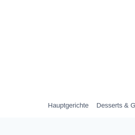
Zum
Inhalt
springen
Hauptgerichte
Desserts & 