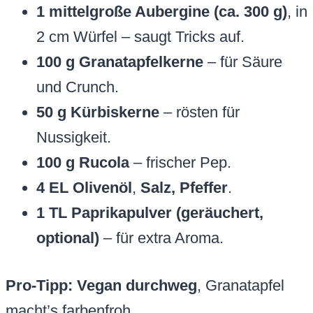
1 mittelgroße Aubergine (ca. 300 g)
, in
2 cm Würfel – saugt Tricks auf.
100 g Granatapfelkerne
– für Säure
und Crunch.
50 g Kürbiskerne
– rösten für
Nussigkeit.
100 g Rucola
– frischer Pep.
4 EL Olivenöl
,
Salz, Pfeffer
.
1 TL Paprikapulver (geräuchert,
optional)
– für extra Aroma.
Pro-Tipp:
Vegan durchweg
, Granatapfel
macht’s farbenfroh.