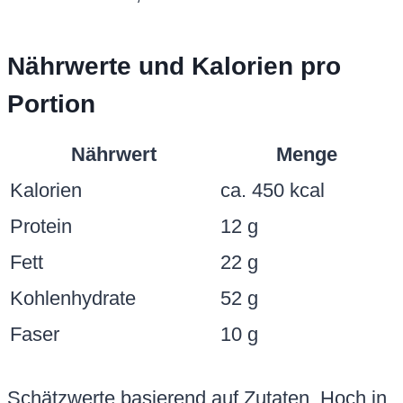
Nährwerte und Kalorien pro
Portion
Nährwert
Menge
Kalorien
ca. 450 kcal
Protein
12 g
Fett
22 g
Kohlenhydrate
52 g
Faser
10 g
Schätzwerte basierend auf Zutaten. Hoch in