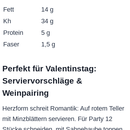
Fett
14 g
Kh
34 g
Protein
5 g
Faser
1,5 g
Perfekt für Valentinstag:
Serviervorschläge &
Weinpairing
Herzform schreit Romantik: Auf rotem Teller
mit Minzblättern servieren. Für Party 12
Stücke schneiden, mit Sahnehaube toppen.