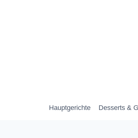
Zum
Inhalt
springen
Hauptgerichte
Desserts & 