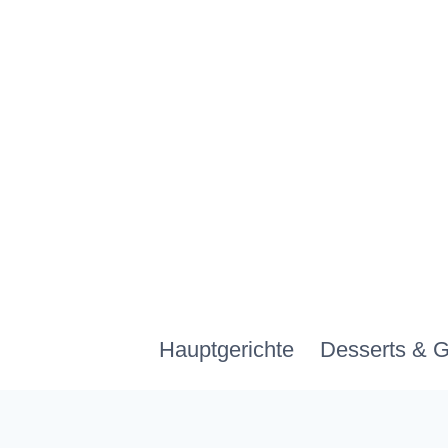
Zum
Inhalt
springen
Hauptgerichte
Desserts & 