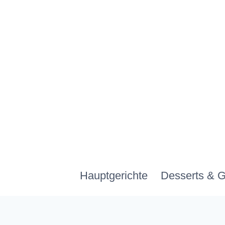
Zum
Inhalt
springen
Hauptgerichte
Desserts & 