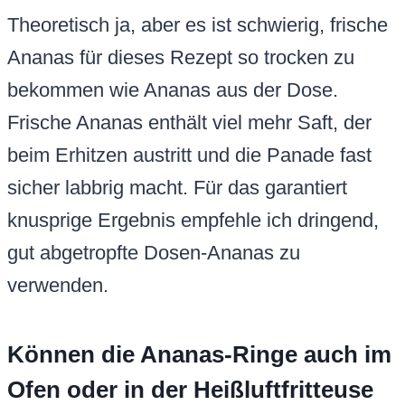
Theoretisch ja, aber es ist schwierig, frische
Ananas für dieses Rezept so trocken zu
bekommen wie Ananas aus der Dose.
Frische Ananas enthält viel mehr Saft, der
beim Erhitzen austritt und die Panade fast
sicher labbrig macht. Für das garantiert
knusprige Ergebnis empfehle ich dringend,
gut abgetropfte Dosen-Ananas zu
verwenden.
Können die Ananas-Ringe auch im
Ofen oder in der Heißluftfritteuse