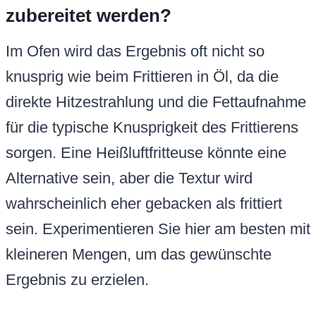
zubereitet werden?
Im Ofen wird das Ergebnis oft nicht so
knusprig wie beim Frittieren in Öl, da die
direkte Hitzestrahlung und die Fettaufnahme
für die typische Knusprigkeit des Frittierens
sorgen. Eine Heißluftfritteuse könnte eine
Alternative sein, aber die Textur wird
wahrscheinlich eher gebacken als frittiert
sein. Experimentieren Sie hier am besten mit
kleineren Mengen, um das gewünschte
Ergebnis zu erzielen.