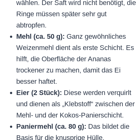
wählen. Der Saft wird nicht benötigt, die
Ringe müssen später sehr gut
abtropfen.
Mehl (ca. 50 g):
Ganz gewöhnliches
Weizenmehl dient als erste Schicht. Es
hilft, die Oberfläche der Ananas
trockener zu machen, damit das Ei
besser haftet.
Eier (2 Stück):
Diese werden verquirlt
und dienen als „Klebstoff“ zwischen der
Mehl- und der Kokos-Panierschicht.
Paniermehl (ca. 80 g):
Das bildet die
Basis für die knusprige Hülle.