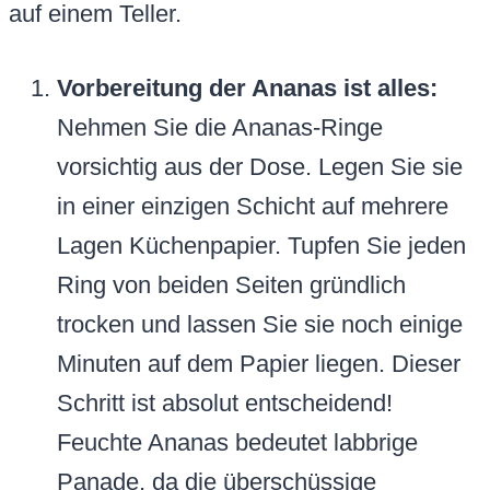
Vorbereitung der Ananas ist alles:
Nehmen Sie die Ananas-Ringe
vorsichtig aus der Dose. Legen Sie sie
in einer einzigen Schicht auf mehrere
Lagen Küchenpapier. Tupfen Sie jeden
Ring von beiden Seiten gründlich
trocken und lassen Sie sie noch einige
Minuten auf dem Papier liegen. Dieser
Schritt ist absolut entscheidend!
Feuchte Ananas bedeutet labbrige
Panade, da die überschüssige