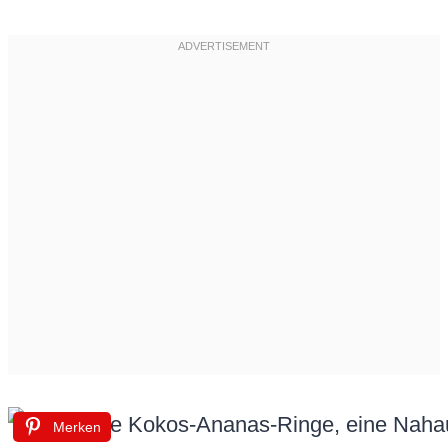
Merken