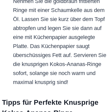
Nehmen Sie die goldbraun frittierten
Ringe mit einer Schaumkelle aus dem
Öl. Lassen Sie sie kurz über dem Topf
abtropfen und legen Sie sie dann auf
eine mit Küchenpapier ausgelegte
Platte. Das Küchenpapier saugt
überschüssiges Fett auf. Servieren Sie
die knusprigen Kokos-Ananas-Ringe
sofort, solange sie noch warm und
maximal knusprig sind!
Tipps für Perfekte Knusprige