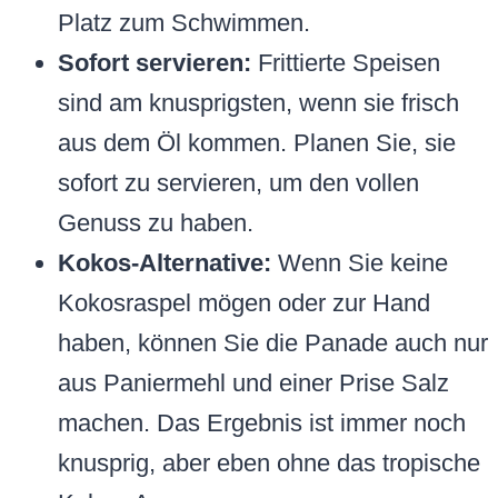
Platz zum Schwimmen.
Sofort servieren:
Frittierte Speisen
sind am knusprigsten, wenn sie frisch
aus dem Öl kommen. Planen Sie, sie
sofort zu servieren, um den vollen
Genuss zu haben.
Kokos-Alternative:
Wenn Sie keine
Kokosraspel mögen oder zur Hand
haben, können Sie die Panade auch nur
aus Paniermehl und einer Prise Salz
machen. Das Ergebnis ist immer noch
knusprig, aber eben ohne das tropische