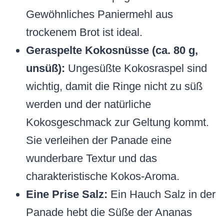
Gewöhnliches Paniermehl aus
trockenem Brot ist ideal.
Geraspelte Kokosnüsse (ca. 80 g,
unsüß):
Ungesüßte Kokosraspel sind
wichtig, damit die Ringe nicht zu süß
werden und der natürliche
Kokosgeschmack zur Geltung kommt.
Sie verleihen der Panade eine
wunderbare Textur und das
charakteristische Kokos-Aroma.
Eine Prise Salz:
Ein Hauch Salz in der
Panade hebt die Süße der Ananas