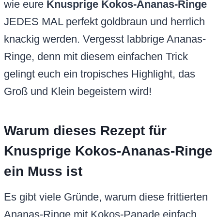
wie eure
Knusprige Kokos-Ananas-Ringe
JEDES MAL perfekt goldbraun und herrlich
knackig werden. Vergesst labbrige Ananas-
Ringe, denn mit diesem einfachen Trick
gelingt euch ein tropisches Highlight, das
Groß und Klein begeistern wird!
Warum dieses Rezept für
Knusprige Kokos-Ananas-Ringe
ein Muss ist
Es gibt viele Gründe, warum diese frittierten
Ananas-Ringe mit Kokos-Panade einfach