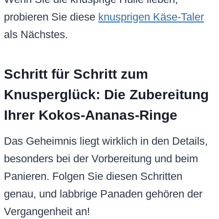
probieren Sie diese
knusprigen Käse-Taler
als Nächstes.
Schritt für Schritt zum
Knusperglück: Die Zubereitung
Ihrer Kokos-Ananas-Ringe
Das Geheimnis liegt wirklich in den Details,
besonders bei der Vorbereitung und beim
Panieren. Folgen Sie diesen Schritten
genau, und labbrige Panaden gehören der
Vergangenheit an!