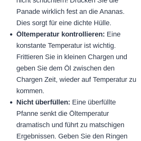
nicht schüchtern! Drücken Sie die
Panade wirklich fest an die Ananas.
Dies sorgt für eine dichte Hülle.
Öltemperatur kontrollieren:
Eine
konstante Temperatur ist wichtig.
Frittieren Sie in kleinen Chargen und
geben Sie dem Öl zwischen den
Chargen Zeit, wieder auf Temperatur zu
kommen.
Nicht überfüllen:
Eine überfüllte
Pfanne senkt die Öltemperatur
dramatisch und führt zu matschigen
Ergebnissen. Geben Sie den Ringen