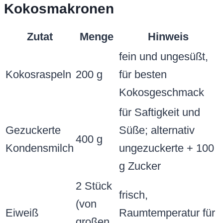
Kokosmakronen
Zutat
Menge
Hinweis
fein und ungesüßt,
Kokosraspeln
200 g
für besten
Kokosgeschmack
für Saftigkeit und
Gezuckerte
Süße; alternativ
400 g
Kondensmilch
ungezuckerte + 100
g Zucker
2 Stück
frisch,
(von
Eiweiß
Raumtemperatur für
großen