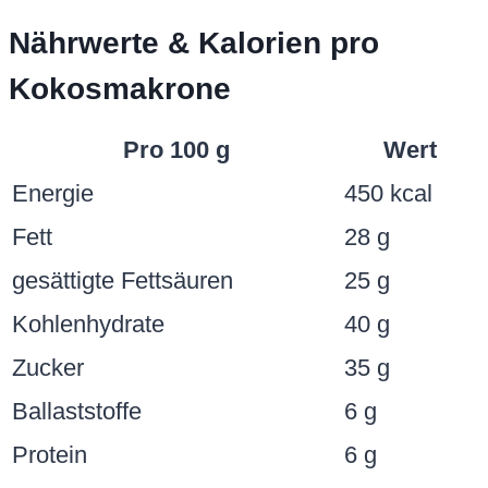
Nährwerte & Kalorien pro
Kokosmakrone
Pro 100 g
Wert
Energie
450 kcal
Fett
28 g
gesättigte Fettsäuren
25 g
Kohlenhydrate
40 g
Zucker
35 g
Ballaststoffe
6 g
Protein
6 g