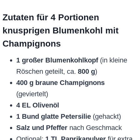
Zutaten für 4 Portionen
knusprigen Blumenkohl mit
Champignons
1 großer Blumenkohlkopf
(in kleine
Röschen geteilt, ca.
800 g
)
400 g braune Champignons
(geviertelt)
4 EL Olivenöl
1 Bund glatte Petersilie
(gehackt)
Salz und Pfeffer
nach Geschmack
Optional:
1 TL Paprikapulver
für extra