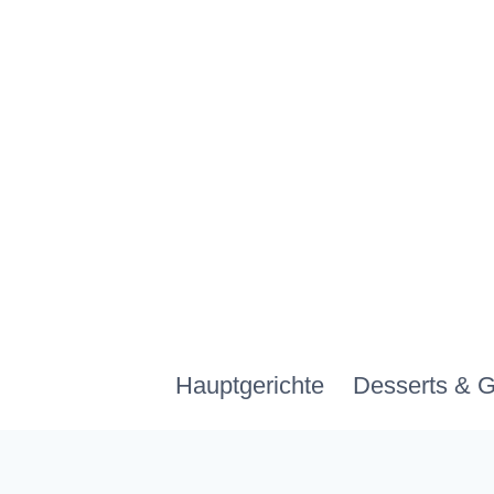
Zum
Inhalt
springen
Hauptgerichte
Desserts & 