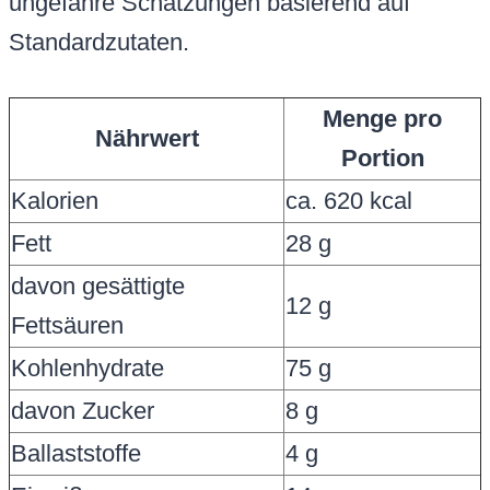
ungefähre Schätzungen basierend auf
Standardzutaten.
Menge pro
Nährwert
Portion
Kalorien
ca. 620 kcal
Fett
28 g
davon gesättigte
12 g
Fettsäuren
Kohlenhydrate
75 g
davon Zucker
8 g
Ballaststoffe
4 g