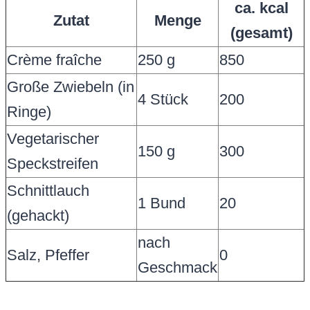
ca. kcal
Zutat
Menge
(gesamt)
Crème fraîche
250 g
850
Große Zwiebeln (in
4 Stück
200
Ringe)
Vegetarischer
150 g
300
Speckstreifen
Schnittlauch
1 Bund
20
(gehackt)
nach
Salz, Pfeffer
0
Geschmack