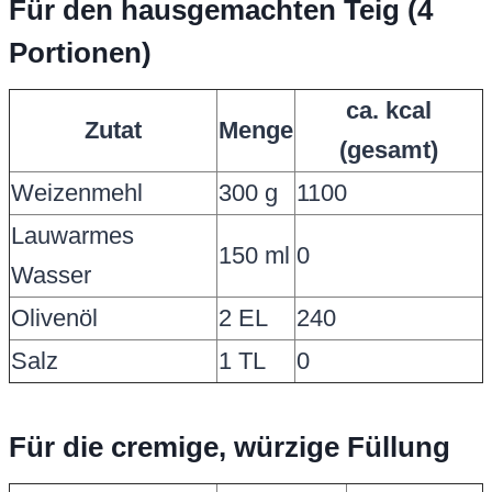
Für den hausgemachten Teig (4
Portionen)
ca. kcal
Zutat
Menge
(gesamt)
Weizenmehl
300 g
1100
Lauwarmes
150 ml
0
Wasser
Olivenöl
2 EL
240
Salz
1 TL
0
Für die cremige, würzige Füllung