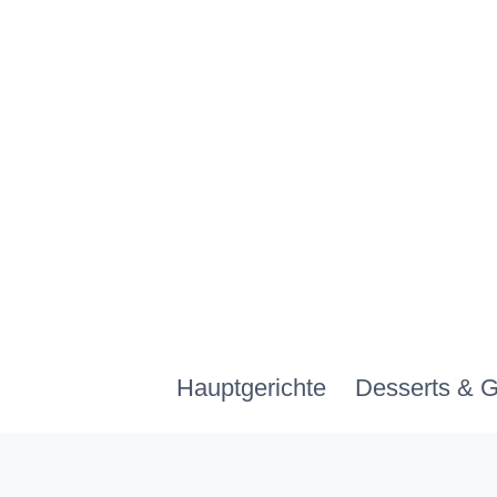
Zum
Inhalt
springen
Hauptgerichte
Desserts & 