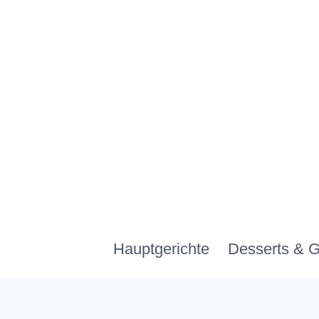
Zum
Inhalt
springen
Hauptgerichte
Desserts & 