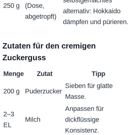
selbstgemachtes
250 g
(Dose,
alternativ: Hokkaido
abgetropft)
dämpfen und pürieren.
Zutaten für den cremigen
Zuckerguss
Menge
Zutat
Tipp
Sieben für glatte
200 g
Puderzucker
Masse.
Anpassen für
2–3
Milch
dickflüssige
EL
Konsistenz.