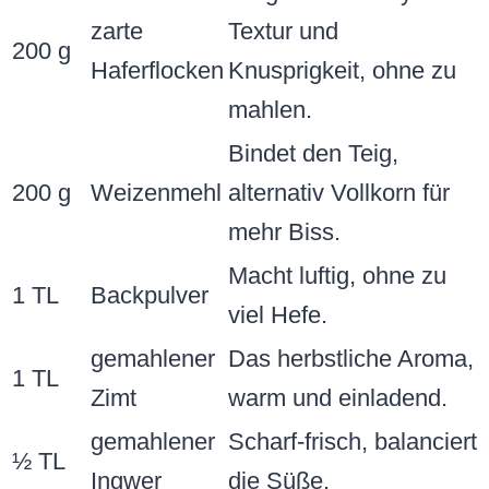
zarte
Textur und
200 g
Haferflocken
Knusprigkeit, ohne zu
mahlen.
Bindet den Teig,
200 g
Weizenmehl
alternativ Vollkorn für
mehr Biss.
Macht luftig, ohne zu
1 TL
Backpulver
viel Hefe.
gemahlener
Das herbstliche Aroma,
1 TL
Zimt
warm und einladend.
gemahlener
Scharf-frisch, balanciert
½ TL
Ingwer
die Süße.