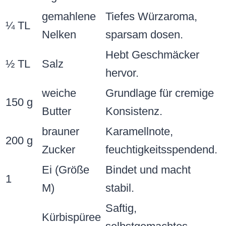
gemahlene
Tiefes Würzaroma,
¼ TL
Nelken
sparsam dosen.
Hebt Geschmäcker
½ TL
Salz
hervor.
weiche
Grundlage für cremige
150 g
Butter
Konsistenz.
brauner
Karamellnote,
200 g
Zucker
feuchtigkeitsspendend.
Ei (Größe
Bindet und macht
1
M)
stabil.
Saftig,
Kürbispüree