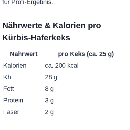
für Profi-Ergebnis.
Nährwerte & Kalorien pro
Kürbis-Haferkeks
Nährwert
pro Keks (ca. 25 g)
Kalorien
ca. 200 kcal
Kh
28 g
Fett
8 g
Protein
3 g
Faser
2 g