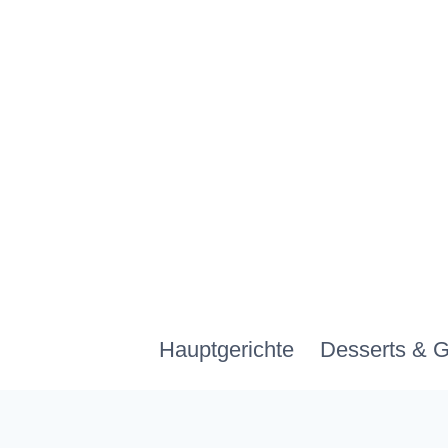
Zum
Inhalt
springen
Hauptgerichte
Desserts & 