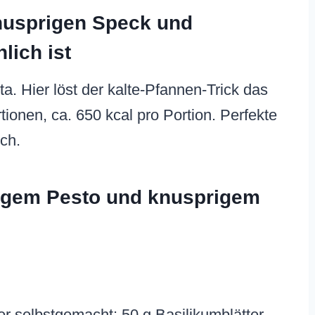
nusprigen Speck und
lich ist
a. Hier löst der kalte-Pfannen-Trick das
tionen, ca. 650 kcal pro Portion. Perfekte
ch.
migem Pesto und knusprigem
er selbstgemacht: 50 g Basilikumblätter,