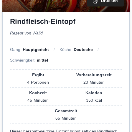
Drucken
Rindfleisch-Eintopf
Rezept von Walid
Gang:
Hauptgericht
Küche:
Deutsche
Schwierigkeit:
mittel
Ergibt
Vorbereitungszeit
4
Portionen
20
Minuten
Kochzeit
Kalorien
45
Minuten
350
kcal
Gesamtzeit
65
Minuten
Dieser herzhaft-würzige Eintopf bringt saftiges Rindfleisch