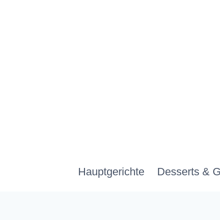
Zum
Inhalt
springen
Hauptgerichte
Desserts & 