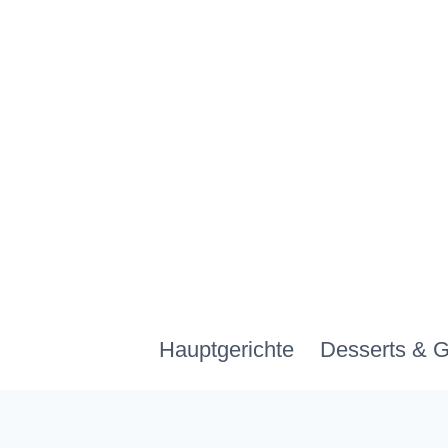
Zum
Inhalt
springen
Hauptgerichte
Desserts & 