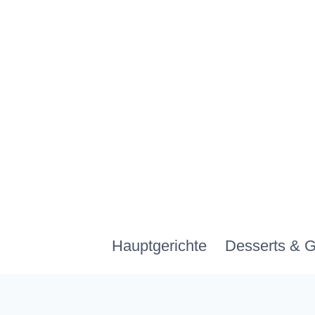
Zum
Inhalt
springen
Hauptgerichte
Desserts & 