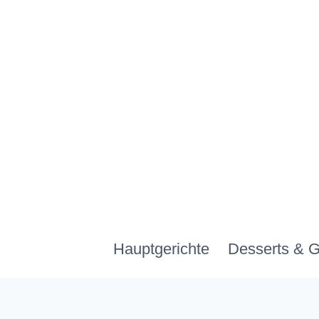
Zum
Inhalt
springen
Hauptgerichte
Desserts & 