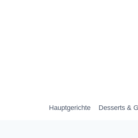
Zum
Inhalt
springen
Hauptgerichte
Desserts & 