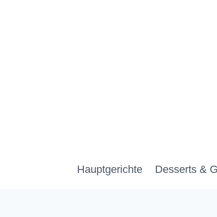
Zum
Inhalt
springen
Hauptgerichte
Desserts & 