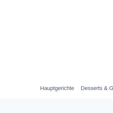
Zum
Inhalt
springen
Hauptgerichte
Desserts & 