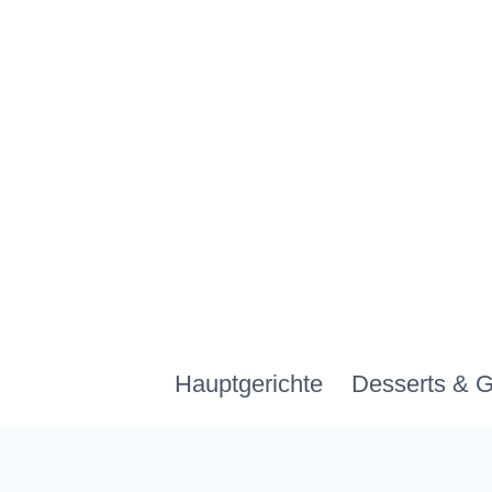
Zum
Inhalt
springen
Hauptgerichte
Desserts & 