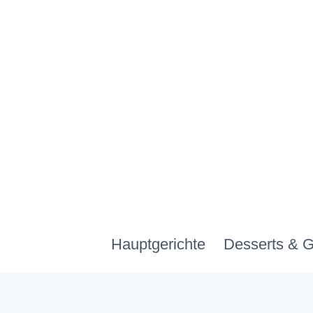
Zum
Inhalt
springen
Hauptgerichte
Desserts & 