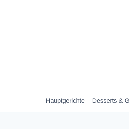
Zum
Inhalt
springen
Hauptgerichte
Desserts & 