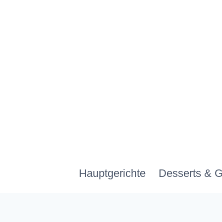
Zum
Inhalt
springen
Hauptgerichte
Desserts & 