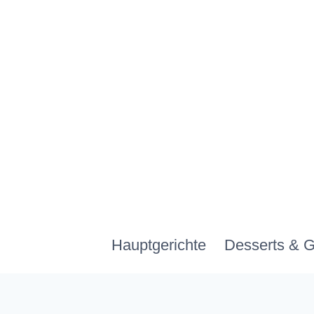
Zum
Inhalt
springen
Hauptgerichte
Desserts & 