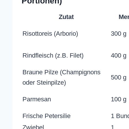
Portionen)
Zutat
Me
Risottoreis (Arborio)
300 g
Rindfleisch (z.B. Filet)
400 g
Braune Pilze (Champignons
500 g
oder Steinpilze)
Parmesan
100 g
Frische Petersilie
1 Bun
Zwiebel
1