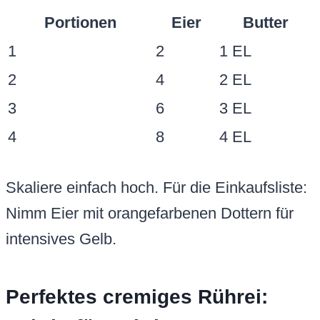
Portionen
Eier
Butter
1
2
1 EL
2
4
2 EL
3
6
3 EL
4
8
4 EL
Skaliere einfach hoch. Für die Einkaufsliste:
Nimm Eier mit orangefarbenen Dottern für
intensives Gelb.
Perfektes cremiges Rührei: