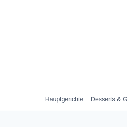
Zum
Inhalt
springen
Hauptgerichte
Desserts & 