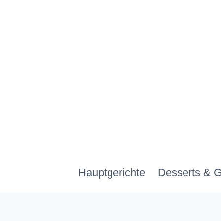
Zum
Inhalt
springen
Hauptgerichte
Desserts & 